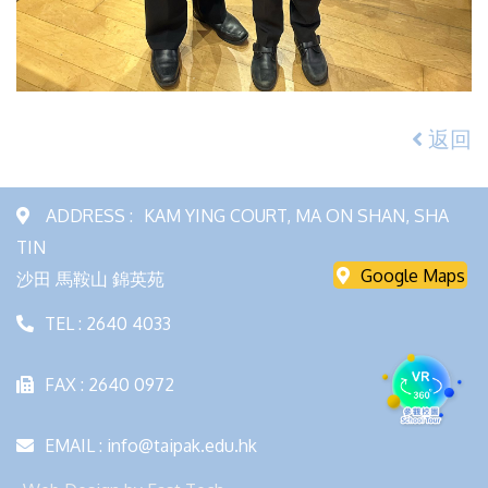
返回
ADDRESS :
KAM YING COURT, MA ON SHAN, SHA
TIN
Google Maps
沙田 馬鞍山 錦英苑
TEL : 2640 4033
FAX : 2640 0972
EMAIL : info@taipak.edu.hk