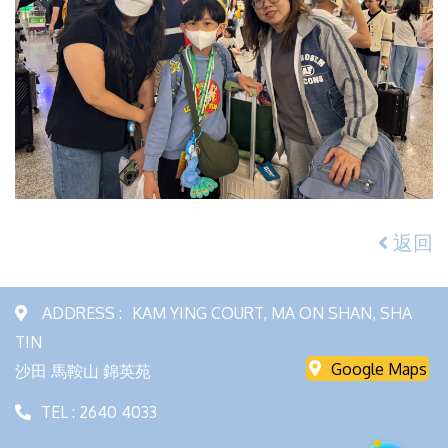
返回
ADDRESS :
KAM YING COURT, MA ON SHAN, SHA
TIN
Google Maps
沙田 馬鞍山 錦英苑
TEL : 2640 4033