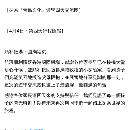
［探索『青島文化』遊學四天交流團］
［4月4日・第四天行程匯報］
順利抵港：圓滿結束
航班順利降落香港國際機場，感謝各位家長早已在接機大堂
耐心守候，並順利接回這群滿載收穫的小探險家。看到孩子
們充滿笑容地撲進父母懷抱，並興奮地分享見聞的那一刻，
這次的遊學交流團也畫上了最溫馨、最圓滿的句號。
感謝各位家長這四天來的支持與信任，我們見證了每一個孩
子的閃光時刻！期待未來再次與同學們一起踏上探索世界的
旅程。