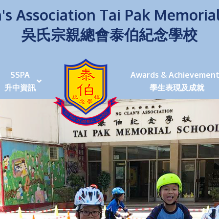
's Association Tai Pak Memoria
吳氏宗親總會泰伯紀念學校
SSPA
Awards & Achievement
升中資訊
學生表現及成就
伯學生堅毅 7位同學赴京交流劍術+Happy+School
荒傍晚舉行更有節日氣色
泰伯盃劍擊比賽
爭霸戰2022
(open House)
叉點」抉擇
嘉年華扮鬼扮馬學英文
福：見證到生命強韌
神奇小子》電影分享會
幼稚園（馬鞍山）
100個印值幾多!?
個網課日
及各班班主任
課及共同備課
n House
支援（NCS）
其他學習經歷(OLE)
中學學位分配辦法(2024-2026)
課堂及學科活動/佳作
課堂及學科活動/佳作
UBuddy Programme
課堂及學科活動/佳作
課堂及學科活動/佳作
課堂及學科活動/佳作
課堂及學科活動/佳作
課堂及學科活動/佳作
課堂及學科活動/佳作
課堂及學科活動/佳作
STAR+ 泰伯星光全人發展工程
「小小理財師」小一理財教育計劃
歷年參與之比賽及獎項
環保、綠化活動及比賽
暑期功課