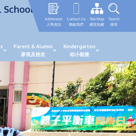
l School
Admission
Contact Us
Site Map
Search
入學資訊
聯絡我們
網頁地圖
搜尋
s
Parent & Alumni
Kindergarten
家長及校友
幼小銜接
表現優秀學生
GRWTH 手機應用程式
「森語童行」探索之旅
法團校董會校友校董選舉
最新活動詳情及報名