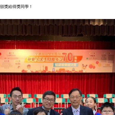
長頒獎給得獎同學！