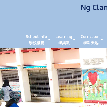
Ng Clan
School Info
Learning
Curriculum
學校概覽
學與教
學科天地
校風及學生支援 (NCS)
香港劍擊運動員教泰
中秋慶祝活動呈現國際學校教育模式 泰伯破天
2023年度沙田區幼稚園
全港學界狀元
家長參觀日
學生代入角色「人生交
萬聖節
田北辰祝
《媽媽的
崇真美善
天下來的雞尾鸚鵡
萬聖節嘉年華活動
校長篇 ~ 
虎年後的第一
學校行政項目聯絡人
各科科主任
同儕協作觀
家長參觀日 Ope
非華語學生
多元發展 / 