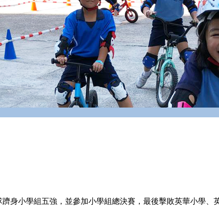
隊躋身小學組五強，並參加小學組總決賽，最後擊敗英華小學、