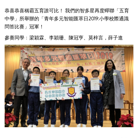
恭喜恭喜稱霸五育誰可比！ 我們的智多星再度蟬聯「五育
中學」所舉辦的「青年多元智能匯萃日2019:小學校際通識
問答比賽」冠軍！
參賽同學﹕梁穎霖、李穎珊、陳冠亨、莫梓言，薛子進