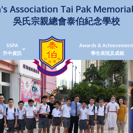
's Association Tai Pak Memoria
吳氏宗親總會泰伯紀念學校
SSPA
Awards & Achievement
升中資訊
學生表現及成就
伯學生堅毅 7位同學赴京交流劍術+Happy+School
荒傍晚舉行更有節日氣色
泰伯盃劍擊比賽
爭霸戰2022
(open House)
叉點」抉擇
嘉年華扮鬼扮馬學英文
福：見證到生命強韌
神奇小子》電影分享會
幼稚園（馬鞍山）
100個印值幾多!?
個網課日
及各班班主任
課及共同備課
n House
支援（NCS）
其他學習經歷(OLE)
中學學位分配辦法(2024-2026)
課堂及學科活動/佳作
課堂及學科活動/佳作
UBuddy Programme
課堂及學科活動/佳作
課堂及學科活動/佳作
課堂及學科活動/佳作
課堂及學科活動/佳作
課堂及學科活動/佳作
課堂及學科活動/佳作
課堂及學科活動/佳作
STAR+ 泰伯星光全人發展工程
「小小理財師」小一理財教育計劃
歷年參與之比賽及獎項
環保、綠化活動及比賽
暑期功課