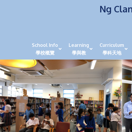
Ng Clan
School Info
Learning
Curriculum
學校概覽
學與教
學科天地
校風及學生支援 (NCS)
香港劍擊運動員教泰
中秋慶祝活動呈現國際學校教育模式 泰伯破天
2023年度沙田區幼稚園
全港學界狀元
家長參觀日
學生代入角色「人生交
萬聖節
田北辰祝
《媽媽的
崇真美善
天下來的雞尾鸚鵡
萬聖節嘉年華活動
校長篇 ~ 
虎年後的第一
學校行政項目聯絡人
各科科主任
同儕協作觀
家長參觀日 Ope
非華語學生
多元發展 / 