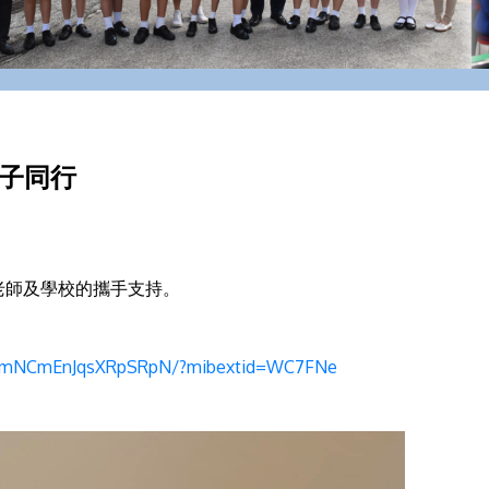
孩子同行
老師及學校的攜手支持。
/p/mNCmEnJqsXRpSRpN/?mibextid=WC7FNe