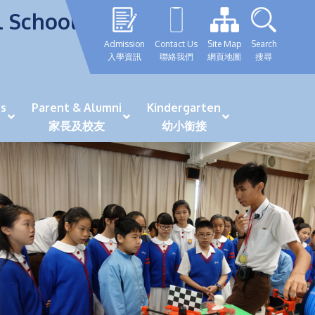
l School
Admission
Contact Us
Site Map
Search
入學資訊
聯絡我們
網頁地圖
搜尋
s
Parent & Alumni
Kindergarten
家長及校友
幼小銜接
表現優秀學生
GRWTH 手機應用程式
「森語童行」探索之旅
法團校董會校友校董選舉
最新活動詳情及報名