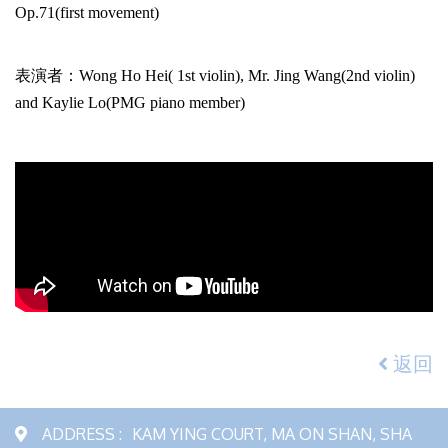
Op.71(first movement)
表演者：Wong Ho Hei( 1st violin), Mr. Jing Wang(2nd violin)
and Kaylie Lo(PMG piano member)
返回
ADDRESS :
KAM YING COURT, MA ON SHAN, SHA