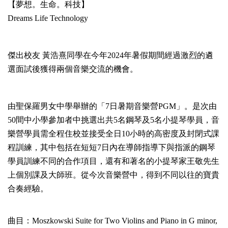
【夢想。生命。科技】
Dreams Life Technology
傑出校友 黃浩熹同學在今年2024年暑假期間經過激烈的遴
選面試後獲得兩個音樂交流的機會。
由聖保羅男女中學舉辦的「7日暑期音樂營PGM」。是次由
50間中小學參加者中挑選出共5名鋼琴及5名小提琴學員，音
樂營學員需全程住校並接受全日10小時的高密度及封閉式課
程訓練，其中包括在短短7日內在導師指導下與指派的鋼琴
學員訓練不同的合作項目，還有和著名的小提琴家王敬先生
上個別課及大師班。從今次音樂營中，得到不同以往的寶貴
合奏經驗。
曲目：Moszkowski Suite for Two Violins and Piano in G minor,