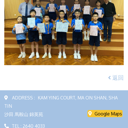
返回
ADDRESS :
KAM YING COURT, MA ON SHAN, SHA
TIN
Google Maps
沙田 馬鞍山 錦英苑
TEL : 2640 4033