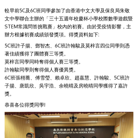
較早前5C及6C班同學參加了由香港中文大學及保良局朱敬
文中學聯合主辦的「三十五週年校慶杯小學校際數學遊戲暨
STEM常識問答挑戰賽」校內的初賽。由於受疫情影響，主
辦方根據初賽成績頒發獎項。得獎資料如下:
5C班許子揚、鄧智杰、6C班許翰駿及莫梓言四位同學則憑
著佳績獲得了團體賽三等獎。
莫梓言同學同時奪得個人賽三等獎。
許翰駿同學則奪得個人賽優異獎。
6C班張栩蕎、傅雪瑩、賴卓欣、趙嘉慧、許翰駿、5C班許
子揚、唐凱欣、吳宇浩、余曉晴及房曉晴同學獲得了嘉許
獎。
恭喜各位得獎同學!