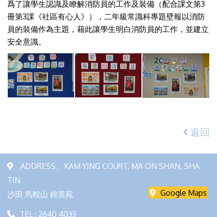
爲了讓學生認識及瞭解消防員的工作及裝備（配合課文第3
冊第3課《社區有心人》），二年級常識科專題壁報以消防
員的裝備作為主題，藉此讓學生明白消防員的工作，並建立
安全意識。
返回
ADDRESS :
KAM YING COURT, MA ON SHAN, SHA
TIN
Google Maps
沙田 馬鞍山 錦英苑
TEL : 2640 4033