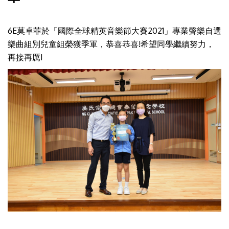
6E莫卓菲於「國際全球精英音樂節大賽2021」專業聲樂自選
樂曲組別兒童組榮獲季軍，恭喜恭喜!希望同學繼續努力，
再接再厲!