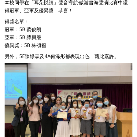
本校同學在「耳朵悦讀」聲音導航·傲游書海聲演比賽中獲
得冠軍、亞軍及優異獎，恭喜！
得獎名單：
冠軍：5B 蔡俊朗
亞軍：5B 譚貝殷
優異獎：5B 林頌禮
另外，5E陳靜霖及4A何浠彤都表現出色，藉此嘉許。