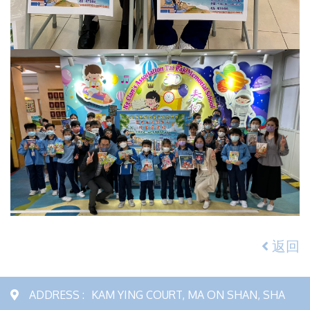
返回
ADDRESS :
KAM YING COURT, MA ON SHAN, SHA