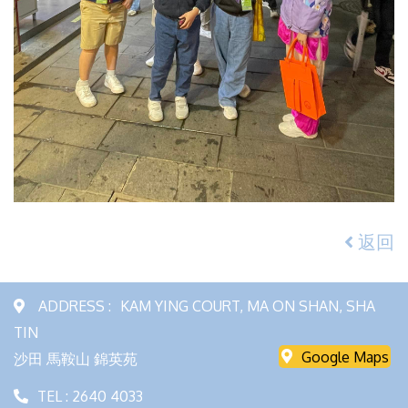
返回
ADDRESS :
KAM YING COURT, MA ON SHAN, SHA
TIN
Google Maps
沙田 馬鞍山 錦英苑
TEL : 2640 4033