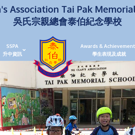
's Association Tai Pak Memoria
吳氏宗親總會泰伯紀念學校
SSPA
Awards & Achievement
升中資訊
學生表現及成就
伯學生堅毅 7位同學赴京交流劍術+Happy+School
荒傍晚舉行更有節日氣色
泰伯盃劍擊比賽
爭霸戰2022
(open House)
叉點」抉擇
嘉年華扮鬼扮馬學英文
福：見證到生命強韌
神奇小子》電影分享會
幼稚園（馬鞍山）
100個印值幾多!?
個網課日
及各班班主任
課及共同備課
n House
支援（NCS）
其他學習經歷(OLE)
中學學位分配辦法(2024-2026)
課堂及學科活動/佳作
課堂及學科活動/佳作
UBuddy Programme
課堂及學科活動/佳作
課堂及學科活動/佳作
課堂及學科活動/佳作
課堂及學科活動/佳作
課堂及學科活動/佳作
課堂及學科活動/佳作
課堂及學科活動/佳作
STAR+ 泰伯星光全人發展工程
「小小理財師」小一理財教育計劃
歷年參與之比賽及獎項
環保、綠化活動及比賽
暑期功課