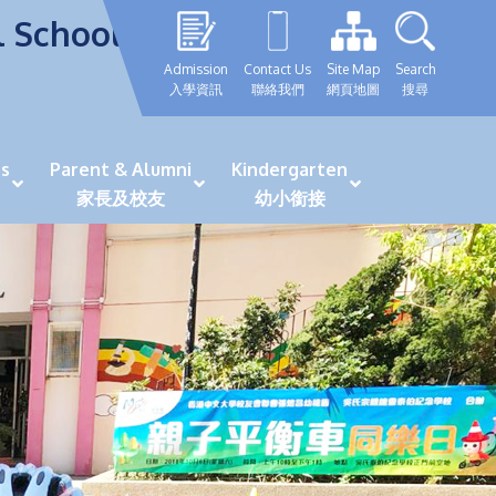
l School
Admission
Contact Us
Site Map
Search
入學資訊
聯絡我們
網頁地圖
搜尋
s
Parent & Alumni
Kindergarten
家長及校友
幼小銜接
表現優秀學生
GRWTH 手機應用程式
「森語童行」探索之旅
法團校董會校友校董選舉
最新活動詳情及報名