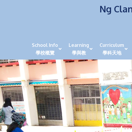
Ng Clan
School Info
Learning
Curriculum
學校概覽
學與教
學科天地
校風及學生支援 (NCS)
香港劍擊運動員教泰
中秋慶祝活動呈現國際學校教育模式 泰伯破天
2023年度沙田區幼稚園
全港學界狀元
家長參觀日
學生代入角色「人生交
萬聖節
田北辰祝
《媽媽的
崇真美善
天下來的雞尾鸚鵡
萬聖節嘉年華活動
校長篇 ~ 
虎年後的第一
學校行政項目聯絡人
各科科主任
同儕協作觀
家長參觀日 Ope
非華語學生
多元發展 / 