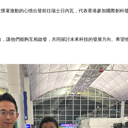
)晚上懷著激動的心情出發前往瑞士日內瓦，代表香港參加國際創
台，讓他們能夠互相啟發，共同探討未來科技的發展方向。希望