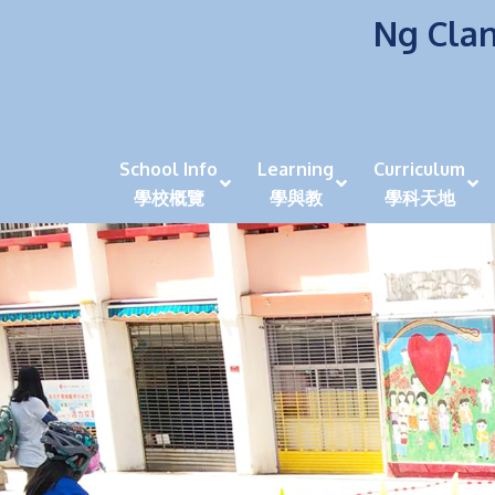
Ng Clan
School Info
Learning
Curriculum
學校概覽
學與教
學科天地
校風及學生支援 (NCS)
香港劍擊運動員教泰
中秋慶祝活動呈現國際學校教育模式 泰伯破天
2023年度沙田區幼稚園
全港學界狀元
家長參觀日
學生代入角色「人生交
萬聖節
田北辰祝
《媽媽的
崇真美善
天下來的雞尾鸚鵡
萬聖節嘉年華活動
校長篇 ~ 
虎年後的第一
學校行政項目聯絡人
各科科主任
同儕協作觀
家長參觀日 Ope
非華語學生
多元發展 / 