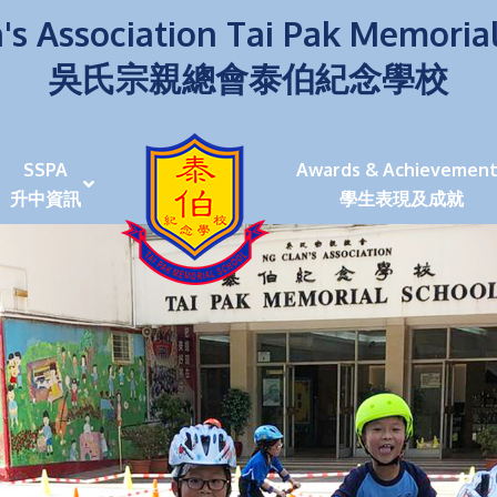
's Association Tai Pak Memoria
吳氏宗親總會泰伯紀念學校
SSPA
Awards & Achievement
升中資訊
學生表現及成就
伯學生堅毅 7位同學赴京交流劍術+Happy+School
荒傍晚舉行更有節日氣色
泰伯盃劍擊比賽
爭霸戰2022
(open House)
叉點」抉擇
嘉年華扮鬼扮馬學英文
福：見證到生命強韌
神奇小子》電影分享會
幼稚園（馬鞍山）
100個印值幾多!?
個網課日
及各班班主任
課及共同備課
n House
支援（NCS）
其他學習經歷(OLE)
中學學位分配辦法(2024-2026)
課堂及學科活動/佳作
課堂及學科活動/佳作
UBuddy Programme
課堂及學科活動/佳作
課堂及學科活動/佳作
課堂及學科活動/佳作
課堂及學科活動/佳作
課堂及學科活動/佳作
課堂及學科活動/佳作
課堂及學科活動/佳作
STAR+ 泰伯星光全人發展工程
「小小理財師」小一理財教育計劃
歷年參與之比賽及獎項
環保、綠化活動及比賽
暑期功課