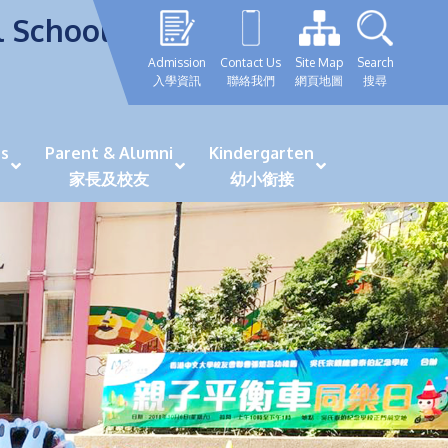
l School
Admission
Contact Us
Site Map
Search
入學資訊
聯絡我們
網頁地圖
搜尋
s
Parent & Alumni
Kindergarten
家長及校友
幼小銜接
表現優秀學生
GRWTH 手機應用程式
「森語童行」探索之旅
法團校董會校友校董選舉
最新活動詳情及報名