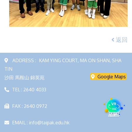
返回
ADDRESS :
KAM YING COURT, MA ON SHAN, SHA
TIN
Google Maps
沙田 馬鞍山 錦英苑
TEL : 2640 4033
FAX : 2640 0972
EMAIL : info@taipak.edu.hk