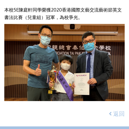
本校5E陳庭軒同學榮獲2020香港國際文藝交流藝術節英文
書法比賽（兒童組）冠軍，為校爭光。
返回