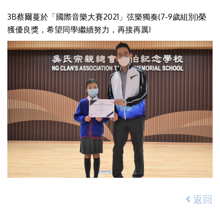
3B蔡爾蔓於「國際音樂大賽2021」弦樂獨奏(7-9歲組別)榮
獲優良獎，希望同學繼續努力，再接再厲!
返回