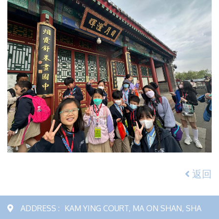
返回
ADDRESS :
KAM YING COURT, MA ON SHAN, SHA