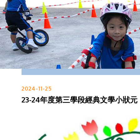
2024-11-25
23-24年度第三學段經典文學小狀元