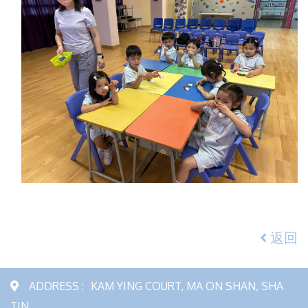
返回
ADDRESS :
KAM YING COURT, MA ON SHAN, SHA
TIN