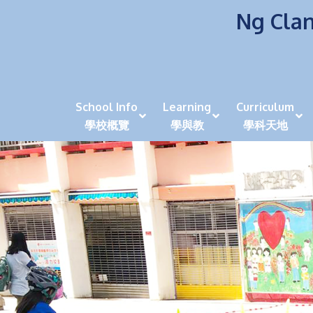
Ng Clan
School Info
Learning
Curriculum
學校概覽
學與教
學科天地
校風及學生支援 (NCS)
香港劍擊運動員教泰
中秋慶祝活動呈現國際學校教育模式 泰伯破天
2023年度沙田區幼稚園
全港學界狀元
家長參觀日
學生代入角色「人生交
萬聖節
田北辰祝
《媽媽的
崇真美善
天下來的雞尾鸚鵡
萬聖節嘉年華活動
校長篇 ~ 
虎年後的第一
學校行政項目聯絡人
各科科主任
同儕協作觀
家長參觀日 Ope
非華語學生
多元發展 / 