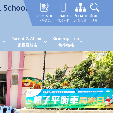
l School
Admission
Contact Us
Site Map
Search
入學資訊
聯絡我們
網頁地圖
搜尋
s
Parent & Alumni
Kindergarten
家長及校友
幼小銜接
表現優秀學生
GRWTH 手機應用程式
「森語童行」探索之旅
法團校董會校友校董選舉
最新活動詳情及報名