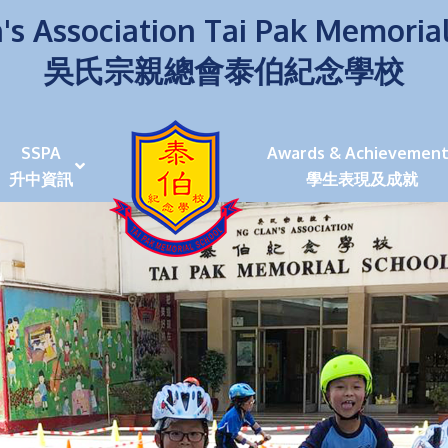
's Association Tai Pak Memoria
吳氏宗親總會泰伯紀念學校
SSPA
Awards & Achievement
升中資訊
學生表現及成就
伯學生堅毅 7位同學赴京交流劍術+Happy+School
荒傍晚舉行更有節日氣色
泰伯盃劍擊比賽
爭霸戰2022
(open House)
叉點」抉擇
嘉年華扮鬼扮馬學英文
福：見證到生命強韌
神奇小子》電影分享會
幼稚園（馬鞍山）
100個印值幾多!?
個網課日
及各班班主任
課及共同備課
n House
支援（NCS）
其他學習經歷(OLE)
中學學位分配辦法(2024-2026)
課堂及學科活動/佳作
課堂及學科活動/佳作
UBuddy Programme
課堂及學科活動/佳作
課堂及學科活動/佳作
課堂及學科活動/佳作
課堂及學科活動/佳作
課堂及學科活動/佳作
課堂及學科活動/佳作
課堂及學科活動/佳作
STAR+ 泰伯星光全人發展工程
「小小理財師」小一理財教育計劃
歷年參與之比賽及獎項
環保、綠化活動及比賽
暑期功課