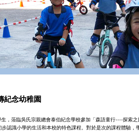
傳紀念幼稚園
學生，蒞臨吳氏宗親總會泰伯紀念學校參加「森語童行----探
參與，翼他們能初步認識小學的生活和本校的特色課程。對於是次的課程