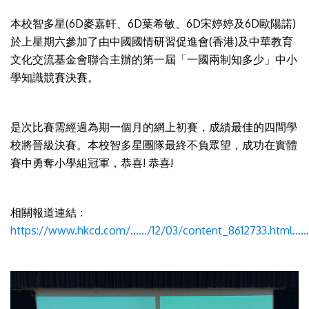
本校智多星(6D麥嘉軒、6D葉希敏、6D宋婷婷及6D歐陽諾)
於上星期六參加了由中國國情研習促進會(香港)及中華教育
文化交流基金會聯合主辦的第一屆「一國兩制知多少」中小
學知識競賽決賽。
是次比賽需經過為期一個月的網上初賽，成績最佳的四間學
校將晉級決賽。本校智多星團隊最終不負眾望，成功在實體
賽中勇奪小學組冠軍，恭喜! 恭喜!
相關報道連結﹕
https://www.hkcd.com/....../12/03/content_8612733.html......