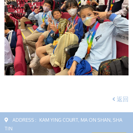
返回
ADDRESS :
KAM YING COURT, MA ON SHAN, SHA
TIN