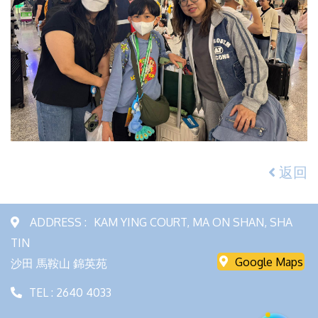
返回
ADDRESS :
KAM YING COURT, MA ON SHAN, SHA
TIN
Google Maps
沙田 馬鞍山 錦英苑
TEL : 2640 4033