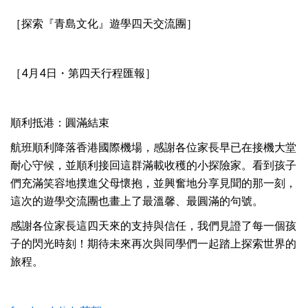
［探索『青島文化』遊學四天交流團］
［4月4日・第四天行程匯報］
順利抵港：圓滿結束
航班順利降落香港國際機場，感謝各位家長早已在接機大堂
耐心守候，並順利接回這群滿載收穫的小探險家。看到孩子
們充滿笑容地撲進父母懷抱，並興奮地分享見聞的那一刻，
這次的遊學交流團也畫上了最溫馨、最圓滿的句號。
感謝各位家長這四天來的支持與信任，我們見證了每一個孩
子的閃光時刻！期待未來再次與同學們一起踏上探索世界的
旅程。