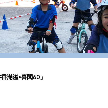
書香滿溢•喜閱60」