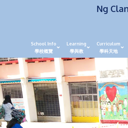
Ng Clan
School Info
Learning
Curriculum
學校概覽
學與教
學科天地
校風及學生支援 (NCS)
香港劍擊運動員教泰
中秋慶祝活動呈現國際學校教育模式 泰伯破天
2023年度沙田區幼稚園
全港學界狀元
家長參觀日
學生代入角色「人生交
萬聖節
田北辰祝
《媽媽的
崇真美善
天下來的雞尾鸚鵡
萬聖節嘉年華活動
校長篇 ~ 
虎年後的第一
學校行政項目聯絡人
各科科主任
同儕協作觀
家長參觀日 Ope
非華語學生
多元發展 / 