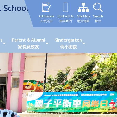
l School
Admission
Contact Us
Site Map
Search
入學資訊
聯絡我們
網頁地圖
搜尋
s
Parent & Alumni
Kindergarten
家長及校友
幼小銜接
表現優秀學生
GRWTH 手機應用程式
「森語童行」探索之旅
法團校董會校友校董選舉
最新活動詳情及報名