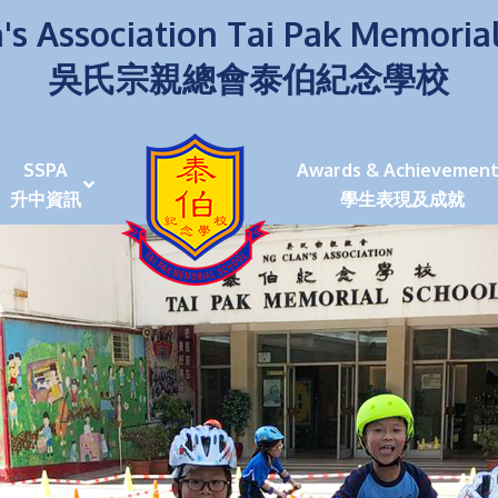
's Association Tai Pak Memoria
吳氏宗親總會泰伯紀念學校
SSPA
Awards & Achievement
升中資訊
學生表現及成就
伯學生堅毅 7位同學赴京交流劍術+Happy+School
荒傍晚舉行更有節日氣色
泰伯盃劍擊比賽
爭霸戰2022
(open House)
叉點」抉擇
嘉年華扮鬼扮馬學英文
福：見證到生命強韌
神奇小子》電影分享會
幼稚園（馬鞍山）
100個印值幾多!?
個網課日
及各班班主任
課及共同備課
n House
支援（NCS）
其他學習經歷(OLE)
中學學位分配辦法(2024-2026)
課堂及學科活動/佳作
課堂及學科活動/佳作
UBuddy Programme
課堂及學科活動/佳作
課堂及學科活動/佳作
課堂及學科活動/佳作
課堂及學科活動/佳作
課堂及學科活動/佳作
課堂及學科活動/佳作
課堂及學科活動/佳作
STAR+ 泰伯星光全人發展工程
「小小理財師」小一理財教育計劃
歷年參與之比賽及獎項
環保、綠化活動及比賽
暑期功課