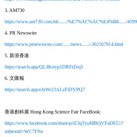
3. AM730
https://www.am730.com.hk/....../%E7%AC%AC%E4%B8....../459
4. PR Newswire
https://www.prnewswire.com/....../news....../-302167914.html
5. 新浪香港
https://search.app/QLJ8cnyp1DRFtZeq5
6. 文匯報
https://search.app/eJzWr23ALzFiDYPQ7
香港創科展 Hong Kong Science Fair FaceBook:
https://www.facebook.com/share/p/iZ3qTyuMBQVFaDEU/?
mibextid=WC7FNe