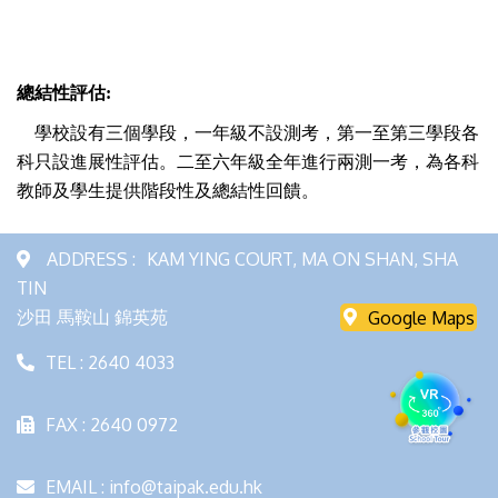
總結性評估:
學校設有三個學段，一年級不設測考，第一至第三學段各
科只設進展性評估。二至六年級全年進行兩測一考，為各科
教師及學生提供階段性及總結性回饋。
ADDRESS :
KAM YING COURT, MA ON SHAN, SHA
TIN
沙田 馬鞍山 錦英苑
Google Maps
TEL : 2640 4033
FAX : 2640 0972
EMAIL : info@taipak.edu.hk