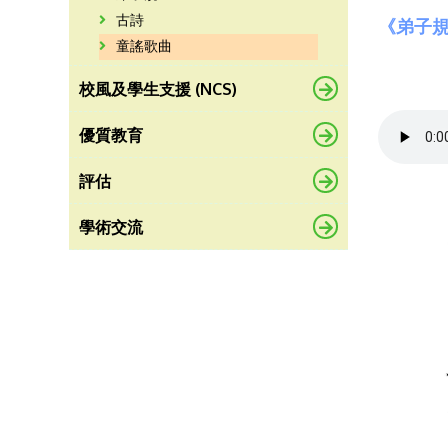
古詩
《弟子規
童謠歌曲
校風及學生支援 (NCS)
優質教育
評估
學術交流