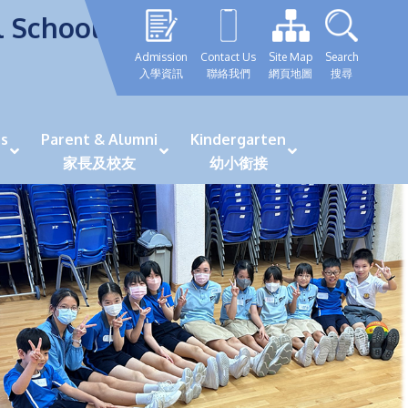
l School
Admission
Contact Us
Site Map
Search
入學資訊
聯絡我們
網頁地圖
搜尋
s
Parent & Alumni
Kindergarten
家長及校友
幼小銜接
表現優秀學生
GRWTH 手機應用程式
「森語童行」探索之旅
法團校董會校友校董選舉
最新活動詳情及報名