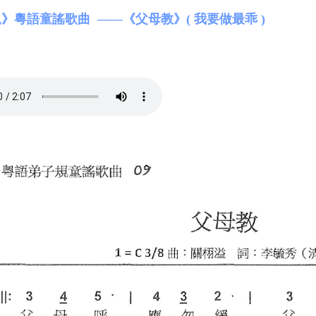
》粵語童謠歌曲 ——《父母教》( 我要做最乖 )