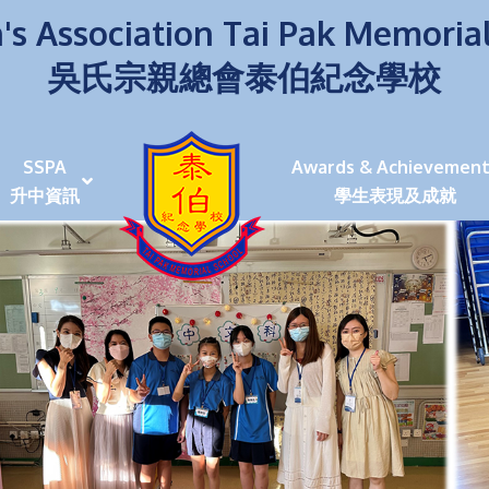
's Association Tai Pak Memoria
吳氏宗親總會泰伯紀念學校
SSPA
Awards & Achievement
升中資訊
學生表現及成就
伯學生堅毅 7位同學赴京交流劍術+Happy+School
荒傍晚舉行更有節日氣色
泰伯盃劍擊比賽
爭霸戰2022
(open House)
叉點」抉擇
嘉年華扮鬼扮馬學英文
福：見證到生命強韌
神奇小子》電影分享會
幼稚園（馬鞍山）
100個印值幾多!?
個網課日
及各班班主任
課及共同備課
n House
支援（NCS）
其他學習經歷(OLE)
中學學位分配辦法(2024-2026)
課堂及學科活動/佳作
課堂及學科活動/佳作
UBuddy Programme
課堂及學科活動/佳作
課堂及學科活動/佳作
課堂及學科活動/佳作
課堂及學科活動/佳作
課堂及學科活動/佳作
課堂及學科活動/佳作
課堂及學科活動/佳作
STAR+ 泰伯星光全人發展工程
「小小理財師」小一理財教育計劃
歷年參與之比賽及獎項
環保、綠化活動及比賽
暑期功課