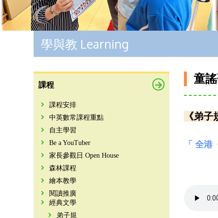
學與教 Learning
童謠
課程
課程安排
《弟子
中英數常課程重點
自主學習
Be a YouTuber
「 全港
家長參觀日 Open House
森林課程
繪本教學
閱讀推廣
經典文學
弟子規