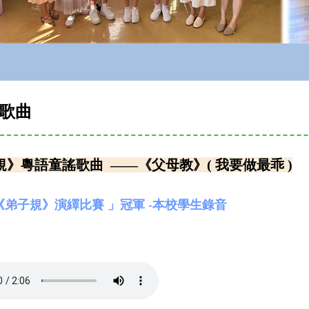
歌曲
規》粵語童謠歌曲 ——《父母教》( 我要做最乖 )
《弟子規》演繹比賽 」冠軍 -本校學生錄音