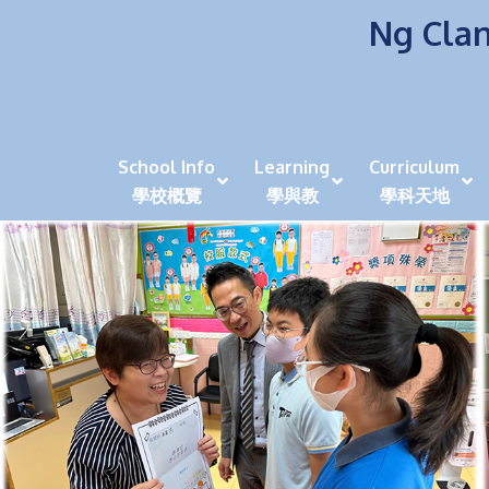
Ng Clan
School Info
Learning
Curriculum
學校概覽
學與教
學科天地
校風及學生支援 (NCS)
香港劍擊運動員教泰
中秋慶祝活動呈現國際學校教育模式 泰伯破天
2023年度沙田區幼稚園
全港學界狀元
家長參觀日
學生代入角色「人生交
萬聖節
田北辰祝
《媽媽的
崇真美善
天下來的雞尾鸚鵡
萬聖節嘉年華活動
校長篇 ~ 
虎年後的第一
學校行政項目聯絡人
各科科主任
同儕協作觀
家長參觀日 Ope
非華語學生
多元發展 / 