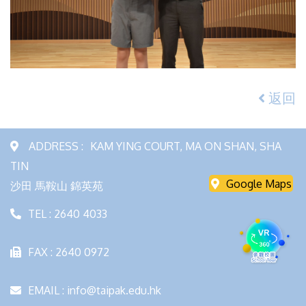
返回
ADDRESS :
KAM YING COURT, MA ON SHAN, SHA
TIN
Google Maps
沙田 馬鞍山 錦英苑
TEL : 2640 4033
FAX : 2640 0972
EMAIL : info@taipak.edu.hk