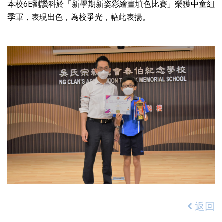
本校6E劉讚科於「新學期新姿彩繪畫填色比賽」榮獲中童組
季軍，表現出色，為校爭光，藉此表揚。
返回