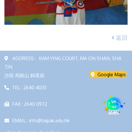
返回
ADDRESS :
KAM YING COURT, MA ON SHAN, SHA
TIN
Google Maps
沙田 馬鞍山 錦英苑
TEL : 2640 4033
FAX : 2640 0972
EMAIL : info@taipak.edu.hk