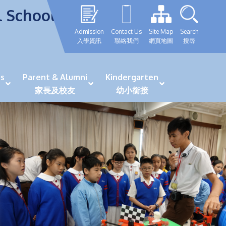
l School
Admission
Contact Us
Site Map
Search
入學資訊
聯絡我們
網頁地圖
搜尋
s
Parent & Alumni
Kindergarten
家長及校友
幼小銜接
表現優秀學生
GRWTH 手機應用程式
「森語童行」探索之旅
法團校董會校友校董選舉
最新活動詳情及報名