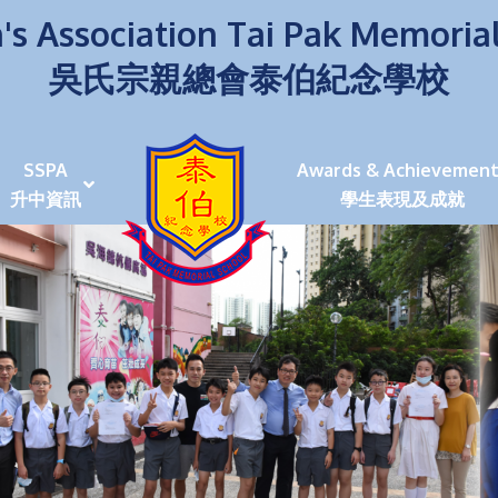
's Association Tai Pak Memoria
吳氏宗親總會泰伯紀念學校
SSPA
Awards & Achievement
升中資訊
學生表現及成就
伯學生堅毅 7位同學赴京交流劍術+Happy+School
荒傍晚舉行更有節日氣色
泰伯盃劍擊比賽
爭霸戰2022
(open House)
叉點」抉擇
嘉年華扮鬼扮馬學英文
福：見證到生命強韌
神奇小子》電影分享會
幼稚園（馬鞍山）
100個印值幾多!?
個網課日
及各班班主任
課及共同備課
n House
支援（NCS）
其他學習經歷(OLE)
中學學位分配辦法(2024-2026)
課堂及學科活動/佳作
課堂及學科活動/佳作
UBuddy Programme
課堂及學科活動/佳作
課堂及學科活動/佳作
課堂及學科活動/佳作
課堂及學科活動/佳作
課堂及學科活動/佳作
課堂及學科活動/佳作
課堂及學科活動/佳作
STAR+ 泰伯星光全人發展工程
「小小理財師」小一理財教育計劃
歷年參與之比賽及獎項
環保、綠化活動及比賽
暑期功課