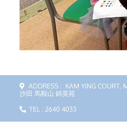
ADDRESS :
KAM YING COURT, 
沙田 馬鞍山 錦英苑
TEL : 2640 4033
Web Design
by
East Tech