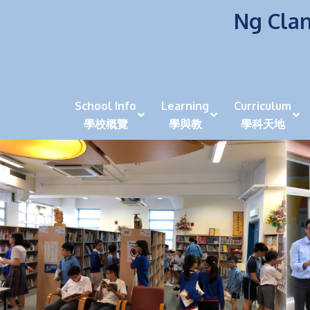
Ng Clan
School Info
Learning
Curriculum
學校概覽
學與教
學科天地
校風及學生支援 (NCS)
香港劍擊運動員教泰
中秋慶祝活動呈現國際學校教育模式 泰伯破天
2023年度沙田區幼稚園
全港學界狀元
家長參觀日
學生代入角色「人生交
萬聖節
田北辰祝
《媽媽的
崇真美善
天下來的雞尾鸚鵡
萬聖節嘉年華活動
校長篇 ~ 
虎年後的第一
學校行政項目聯絡人
各科科主任
同儕協作觀
家長參觀日 Ope
非華語學生
多元發展 / 