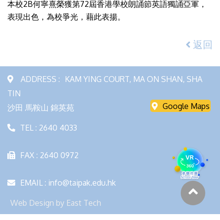
本校2B何寧熹榮獲第72屆香港學校朗誦節英語獨誦亞軍，
表現出色，為校爭光，藉此表揚。
返回
ADDRESS :
KAM YING COURT, MA ON SHAN, SHA
TIN
Google Maps
沙田 馬鞍山 錦英苑
TEL : 2640 4033
FAX : 2640 0972
EMAIL : info@taipak.edu.hk
Web Design
by
East Tech