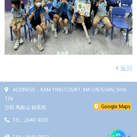
返回
ADDRESS :
KAM YING COURT, MA ON SHAN, SHA
TIN
Google Maps
沙田 馬鞍山 錦英苑
TEL : 2640 4033
FAX : 2640 0972