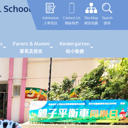
l School
Admission
Contact Us
Site Map
Search
入學資訊
聯絡我們
網頁地圖
搜尋
s
Parent & Alumni
Kindergarten
家長及校友
幼小銜接
表現優秀學生
GRWTH 手機應用程式
「森語童行」探索之旅
法團校董會校友校董選舉
最新活動詳情及報名