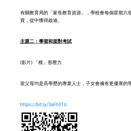
有關教育局的「家長教育資源」，學校會每個星期六發
賞，從中獲得啟迪。
主題二：學習和面對考試
(影片) 「模」形壓力
當父母均是高學歷的專業人士，子女會擁有更優厚的
https://bit.ly/3aFh3Td