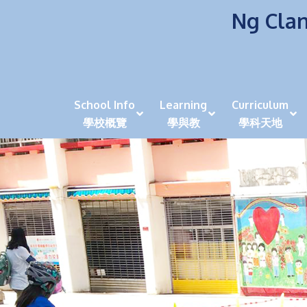
Ng Clan
School Info
Learning
Curriculum
學校概覽
學與教
學科天地
校風及學生支援 (NCS)
香港劍擊運動員教泰
中秋慶祝活動呈現國際學校教育模式 泰伯破天
2023年度沙田區幼稚園
全港學界狀元
家長參觀日
學生代入角色「人生交
萬聖節
田北辰祝
《媽媽的
崇真美善
天下來的雞尾鸚鵡
萬聖節嘉年華活動
校長篇 ~ 
虎年後的第一
學校行政項目聯絡人
各科科主任
同儕協作觀
家長參觀日 Ope
非華語學生
多元發展 / 