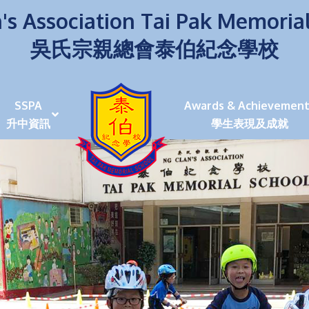
's Association Tai Pak Memoria
吳氏宗親總會泰伯紀念學校
SSPA
Awards & Achievement
升中資訊
學生表現及成就
伯學生堅毅 7位同學赴京交流劍術+Happy+School
荒傍晚舉行更有節日氣色
泰伯盃劍擊比賽
爭霸戰2022
(open House)
叉點」抉擇
嘉年華扮鬼扮馬學英文
福：見證到生命強韌
神奇小子》電影分享會
幼稚園（馬鞍山）
100個印值幾多!?
個網課日
及各班班主任
課及共同備課
n House
支援（NCS）
其他學習經歷(OLE)
中學學位分配辦法(2024-2026)
課堂及學科活動/佳作
課堂及學科活動/佳作
UBuddy Programme
課堂及學科活動/佳作
課堂及學科活動/佳作
課堂及學科活動/佳作
課堂及學科活動/佳作
課堂及學科活動/佳作
課堂及學科活動/佳作
課堂及學科活動/佳作
STAR+ 泰伯星光全人發展工程
「小小理財師」小一理財教育計劃
歷年參與之比賽及獎項
環保、綠化活動及比賽
暑期功課