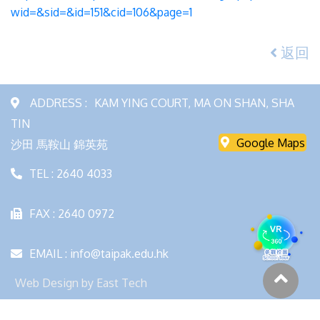
wid=&sid=&id=151&cid=106&page=1
返回
ADDRESS :
KAM YING COURT, MA ON SHAN, SHA
TIN
Google Maps
沙田 馬鞍山 錦英苑
TEL : 2640 4033
FAX : 2640 0972
EMAIL : info@taipak.edu.hk
Web Design
by
East Tech