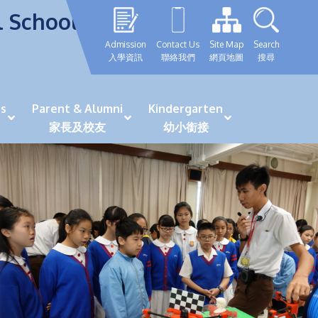
l School
Admission
Contact Us
Site Map
Search
入學資訊
聯絡我們
網頁地圖
搜尋
s
Parent & Alumni
Kindergarten
家長及校友
幼小銜接
表現優秀學生
GRWTH 手機應用程式
「森語童行」探索之旅
法團校董會校友校董選舉
最新活動詳情及報名