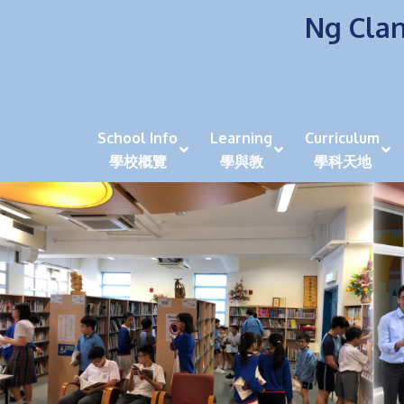
Ng Clan
School Info
Learning
Curriculum
學校概覽
學與教
學科天地
校風及學生支援 (NCS)
香港劍擊運動員教泰
中秋慶祝活動呈現國際學校教育模式 泰伯破天
2023年度沙田區幼稚園
全港學界狀元
家長參觀日
學生代入角色「人生交
萬聖節
田北辰祝
《媽媽的
崇真美善
天下來的雞尾鸚鵡
萬聖節嘉年華活動
校長篇 ~ 
虎年後的第一
學校行政項目聯絡人
各科科主任
同儕協作觀
家長參觀日 Ope
非華語學生
多元發展 / 