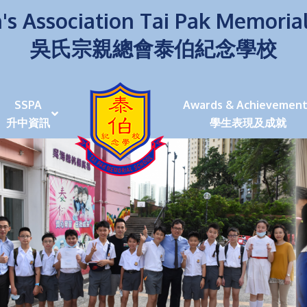
's Association Tai Pak Memoria
吳氏宗親總會泰伯紀念學校
SSPA
Awards & Achievement
升中資訊
學生表現及成就
伯學生堅毅 7位同學赴京交流劍術+Happy+School
荒傍晚舉行更有節日氣色
泰伯盃劍擊比賽
爭霸戰2022
(open House)
叉點」抉擇
嘉年華扮鬼扮馬學英文
福：見證到生命強韌
神奇小子》電影分享會
幼稚園（馬鞍山）
100個印值幾多!?
個網課日
及各班班主任
課及共同備課
n House
支援（NCS）
其他學習經歷(OLE)
中學學位分配辦法(2024-2026)
課堂及學科活動/佳作
課堂及學科活動/佳作
UBuddy Programme
課堂及學科活動/佳作
課堂及學科活動/佳作
課堂及學科活動/佳作
課堂及學科活動/佳作
課堂及學科活動/佳作
課堂及學科活動/佳作
課堂及學科活動/佳作
STAR+ 泰伯星光全人發展工程
「小小理財師」小一理財教育計劃
歷年參與之比賽及獎項
環保、綠化活動及比賽
暑期功課