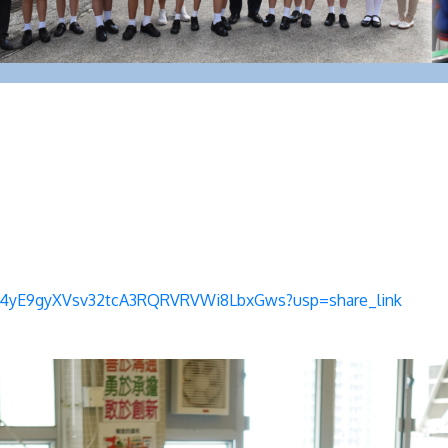
s/1-4yE9gyXVsv32tcA3RQRVRVWi8LbxGws?usp=share_link