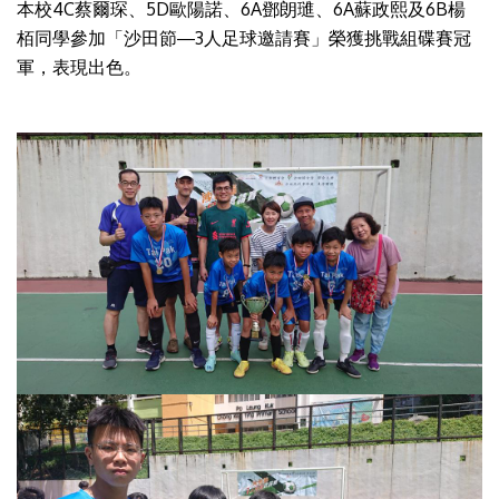
本校4C蔡爾琛、5D歐陽諾、6A鄧朗璡、6A蘇政熙及6B楊
栢同學參加「沙田節―3人足球邀請賽」榮獲挑戰組碟賽冠
軍，表現出色。