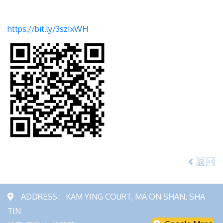
https://bit.ly/3szIxWH
返回
ADDRESS :
KAM YING COURT, MA ON SHAN, SHA
TIN