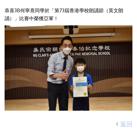
恭喜3B何寧熹同學於「第73屆香港學校朗誦節（英文朗
誦）」比賽中榮獲亞軍！
返回