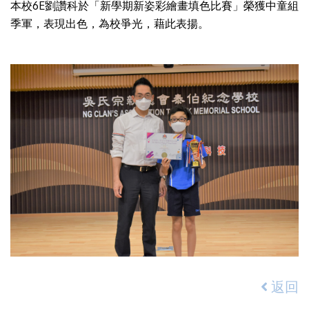
本校6E劉讚科於「新學期新姿彩繪畫填色比賽」榮獲中童組
季軍，表現出色，為校爭光，藉此表揚。
返回