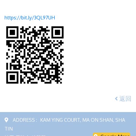
https://bit.ly/3QL97UH
返回
ADDRESS :
KAM YING COURT, MA ON SHAN, SHA
TIN