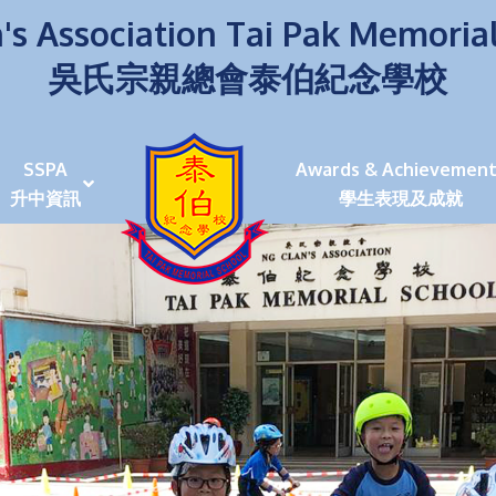
's Association Tai Pak Memoria
吳氏宗親總會泰伯紀念學校
SSPA
Awards & Achievement
升中資訊
學生表現及成就
伯學生堅毅 7位同學赴京交流劍術+Happy+School
荒傍晚舉行更有節日氣色
泰伯盃劍擊比賽
爭霸戰2022
(open House)
叉點」抉擇
嘉年華扮鬼扮馬學英文
福：見證到生命強韌
神奇小子》電影分享會
幼稚園（馬鞍山）
100個印值幾多!?
個網課日
及各班班主任
課及共同備課
n House
支援（NCS）
其他學習經歷(OLE)
中學學位分配辦法(2024-2026)
課堂及學科活動/佳作
課堂及學科活動/佳作
UBuddy Programme
課堂及學科活動/佳作
課堂及學科活動/佳作
課堂及學科活動/佳作
課堂及學科活動/佳作
課堂及學科活動/佳作
課堂及學科活動/佳作
課堂及學科活動/佳作
STAR+ 泰伯星光全人發展工程
「小小理財師」小一理財教育計劃
歷年參與之比賽及獎項
環保、綠化活動及比賽
暑期功課