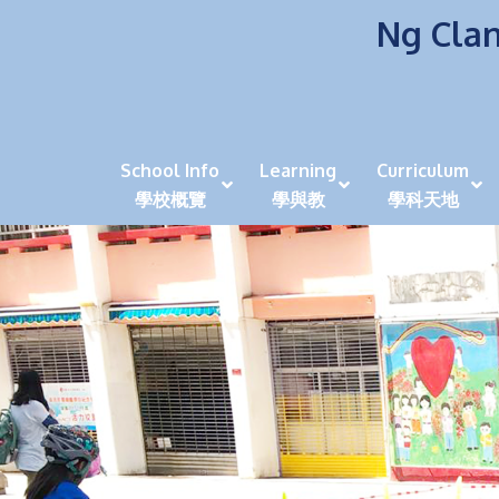
Ng Clan
School Info
Learning
Curriculum
學校概覽
學與教
學科天地
校風及學生支援 (NCS)
香港劍擊運動員教泰
中秋慶祝活動呈現國際學校教育模式 泰伯破天
2023年度沙田區幼稚園
全港學界狀元
家長參觀日
學生代入角色「人生交
萬聖節
田北辰祝
《媽媽的
崇真美善
天下來的雞尾鸚鵡
萬聖節嘉年華活動
校長篇 ~ 
虎年後的第一
學校行政項目聯絡人
各科科主任
同儕協作觀
家長參觀日 Ope
非華語學生
多元發展 / 