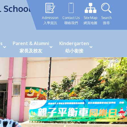
l School
Admission
Contact Us
Site Map
Search
入學資訊
聯絡我們
網頁地圖
搜尋
s
Parent & Alumni
Kindergarten
家長及校友
幼小銜接
表現優秀學生
GRWTH 手機應用程式
「森語童行」探索之旅
法團校董會校友校董選舉
最新活動詳情及報名