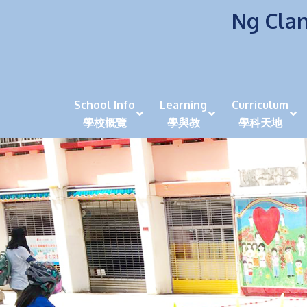
Ng Clan
School Info
Learning
Curriculum
學校概覽
學與教
學科天地
校風及學生支援 (NCS)
香港劍擊運動員教泰
中秋慶祝活動呈現國際學校教育模式 泰伯破天
2023年度沙田區幼稚園
全港學界狀元
家長參觀日
學生代入角色「人生交
萬聖節
田北辰祝
《媽媽的
崇真美善
天下來的雞尾鸚鵡
萬聖節嘉年華活動
校長篇 ~ 
虎年後的第一
學校行政項目聯絡人
各科科主任
同儕協作觀
家長參觀日 Ope
非華語學生
多元發展 / 