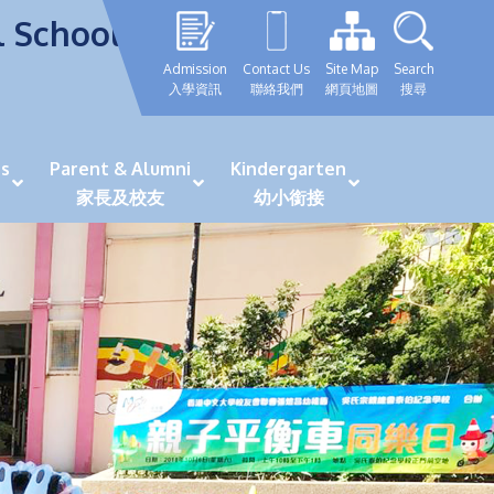
l School
Admission
Contact Us
Site Map
Search
入學資訊
聯絡我們
網頁地圖
搜尋
s
Parent & Alumni
Kindergarten
家長及校友
幼小銜接
表現優秀學生
GRWTH 手機應用程式
「森語童行」探索之旅
法團校董會校友校董選舉
最新活動詳情及報名