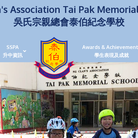
's Association Tai Pak Memoria
吳氏宗親總會泰伯紀念學校
SSPA
Awards & Achievement
升中資訊
學生表現及成就
伯學生堅毅 7位同學赴京交流劍術+Happy+School
荒傍晚舉行更有節日氣色
泰伯盃劍擊比賽
爭霸戰2022
(open House)
叉點」抉擇
嘉年華扮鬼扮馬學英文
福：見證到生命強韌
神奇小子》電影分享會
幼稚園（馬鞍山）
100個印值幾多!?
個網課日
及各班班主任
課及共同備課
n House
支援（NCS）
其他學習經歷(OLE)
中學學位分配辦法(2024-2026)
課堂及學科活動/佳作
課堂及學科活動/佳作
UBuddy Programme
課堂及學科活動/佳作
課堂及學科活動/佳作
課堂及學科活動/佳作
課堂及學科活動/佳作
課堂及學科活動/佳作
課堂及學科活動/佳作
課堂及學科活動/佳作
STAR+ 泰伯星光全人發展工程
「小小理財師」小一理財教育計劃
歷年參與之比賽及獎項
環保、綠化活動及比賽
暑期功課