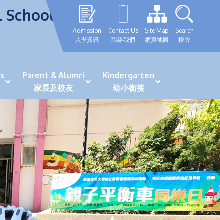
l School
Admission
Contact Us
Site Map
Search
入學資訊
聯絡我們
網頁地圖
搜尋
s
Parent & Alumni
Kindergarten
家長及校友
幼小銜接
表現優秀學生
GRWTH 手機應用程式
「森語童行」探索之旅
法團校董會校友校董選舉
最新活動詳情及報名