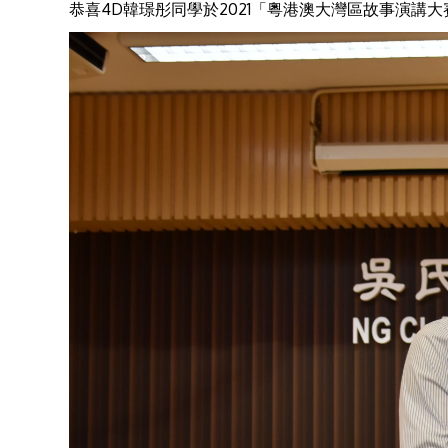
恭喜4D韓璟彤同學於2021「粵港澳大灣區故事演講