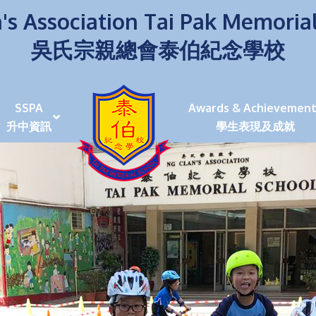
's Association Tai Pak Memoria
吳氏宗親總會泰伯紀念學校
SSPA
Awards & Achievement
升中資訊
學生表現及成就
伯學生堅毅 7位同學赴京交流劍術+Happy+School
荒傍晚舉行更有節日氣色
泰伯盃劍擊比賽
爭霸戰2022
(open House)
叉點」抉擇
嘉年華扮鬼扮馬學英文
福：見證到生命強韌
神奇小子》電影分享會
幼稚園（馬鞍山）
100個印值幾多!?
個網課日
及各班班主任
課及共同備課
n House
支援（NCS）
其他學習經歷(OLE)
中學學位分配辦法(2024-2026)
課堂及學科活動/佳作
課堂及學科活動/佳作
UBuddy Programme
課堂及學科活動/佳作
課堂及學科活動/佳作
課堂及學科活動/佳作
課堂及學科活動/佳作
課堂及學科活動/佳作
課堂及學科活動/佳作
課堂及學科活動/佳作
STAR+ 泰伯星光全人發展工程
「小小理財師」小一理財教育計劃
歷年參與之比賽及獎項
環保、綠化活動及比賽
暑期功課