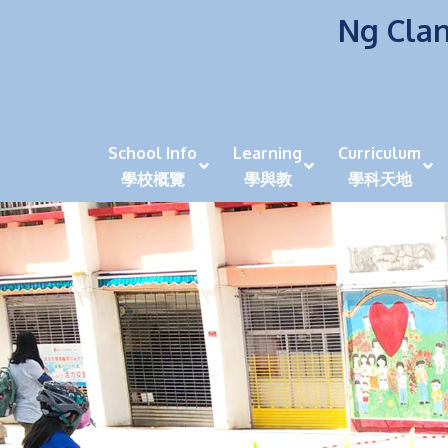
Ng Clan
School Info
Learning
Curriculum
學校概覽
學與教
學科天地
校風及學生支援 (NCS)
香港劍擊運動員教泰
中秋慶祝活動呈現國際學校教育模式 泰伯破天
2023年度沙田區幼稚園
全港學界狀元
家長參觀日
學生代入角色「人生交
萬聖節
田北辰祝
《媽媽的
崇真美善
天下來的雞尾鸚鵡
萬聖節嘉年華活動
校長篇 ~ 
虎年後的第一
學校行政項目聯絡人
各科科主任
同儕協作觀
家長參觀日 Ope
非華語學生
多元發展 / 