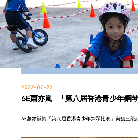
2022-06-22
6E蕭亦嵐─「第八屆香港青少年鋼琴
6E蕭亦嵐於「第八屆香港青少年鋼琴比賽」榮獲三級