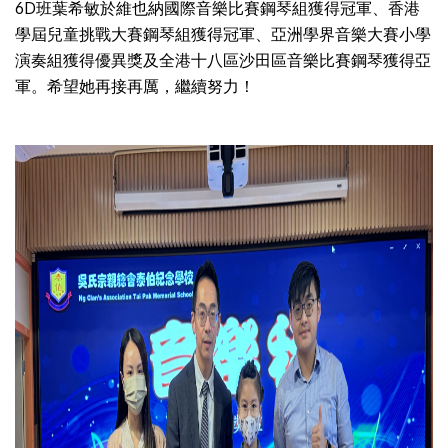
6D班葉希敏於維也納國際音樂比賽鋼琴組獲得冠軍、香港
學屆兒童挑戰大賽鋼琴組獲得冠軍、亞洲學界音樂大賽小學
演奏組獲得優異獎及全港十八區沙田區音樂比賽鋼琴獲得亞
軍。希望她再接再厲，繼續努力！