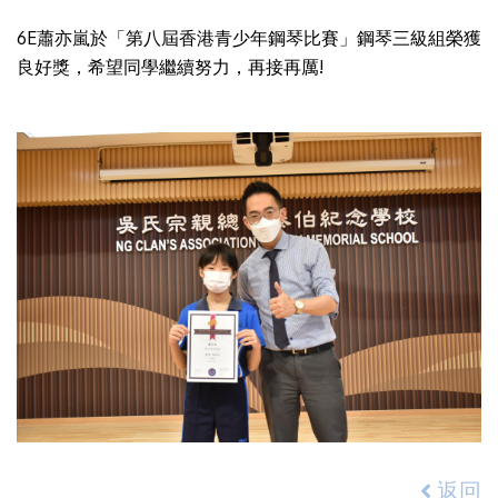
6E蕭亦嵐於「第八屆香港青少年鋼琴比賽」鋼琴三級組榮獲
良好獎，希望同學繼續努力，再接再厲!
返回