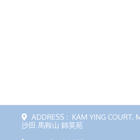
ADDRESS :
KAM YING COURT, 
沙田 馬鞍山 錦英苑