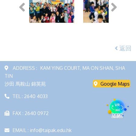
返回
ADDRESS :
KAM YING COURT, MA ON SHAN, SHA
TIN
沙田 馬鞍山 錦英苑
Google Maps
TEL : 2640 4033
FAX : 2640 0972
EMAIL : info@taipak.edu.hk