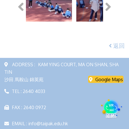
返回
ADDRESS :
KAM YING COURT, MA ON SHAN, SHA
TIN
沙田 馬鞍山 錦英苑
Google Maps
TEL : 2640 4033
FAX : 2640 0972
EMAIL : info@taipak.edu.hk